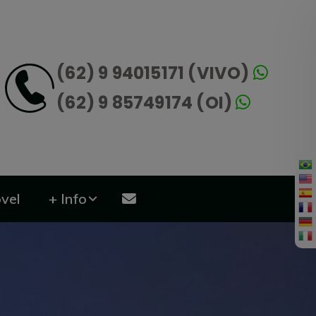
(62) 9 94015171 (VIVO)
(62) 9 85749174 (OI)
vel
+ Info