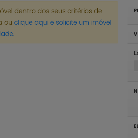
el dentro dos seus critérios de
P
a ou
clique aqui e solicite um imóvel
dade.
V
E
N
E